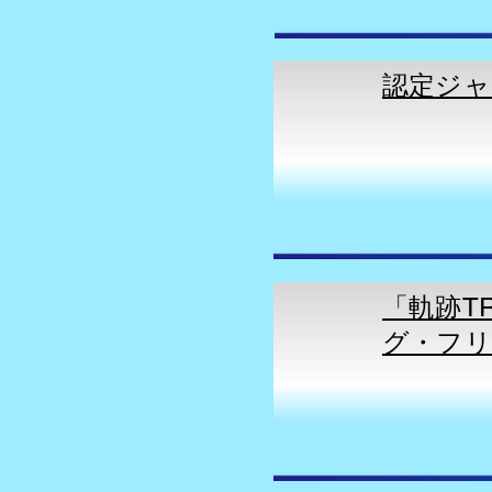
​認定ジ
「軌跡TR
グ・フリ