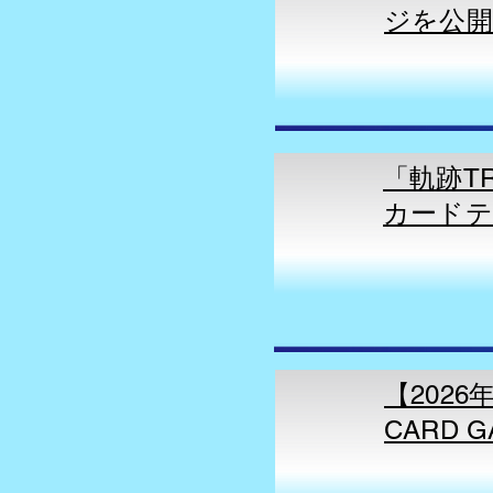
ジを公
「軌跡TR
カードテ
【2026
CARD