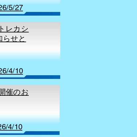
26
/5
/27
、トレカシ
知らせと
26
/4
/10
会開催のお
26
/4
/10