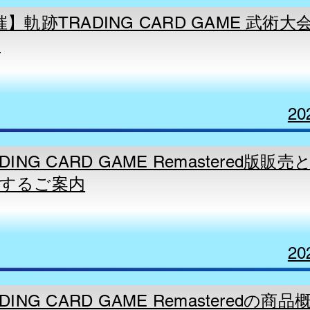
】軌跡TRADING CARD GAME 武術
せ
20
DING CARD GAME Remastered版販
するご案内
20
DING CARD GAME Remasteredの商