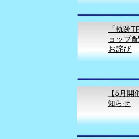
「軌跡TR
ョップ配
お詫び
【5月開催
知らせ