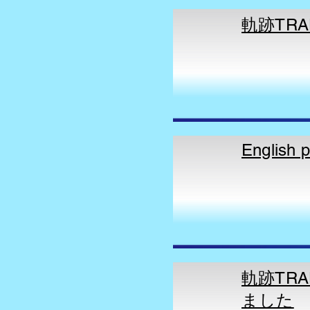
軌跡TRA
English 
​軌跡TR
ました