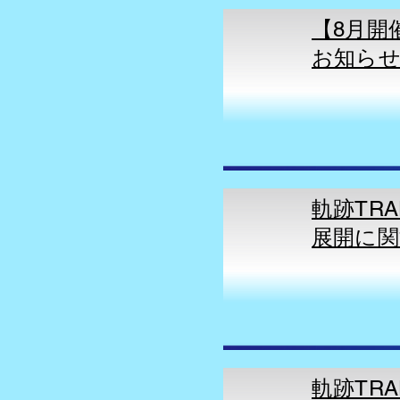
【8月開催
お知ら
軌跡TRA
展開に関
​軌跡TRA