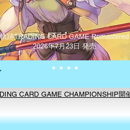
軌跡TRADING CARD GAME Remastered
​2026年7月23日 発売
DING CARD GAME CHAMPIONSHIP